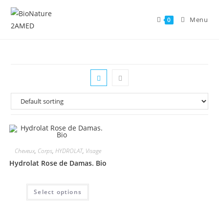
Skip
to
Menu
0
content
Cheveux
,
Corps
,
HYDROLAT
,
Visage
Hydrolat Rose de Damas. Bio
This
Select options
product
has
multiple
variants.