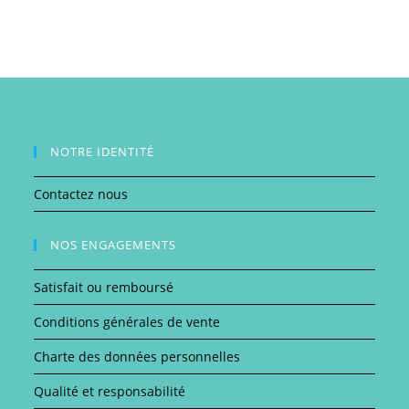
The
options
may
be
chosen
on
the
product
page
NOTRE IDENTITÉ
Contactez nous
NOS ENGAGEMENTS
Satisfait ou remboursé
Conditions générales de vente
Charte des données personnelles
Qualité et responsabilité