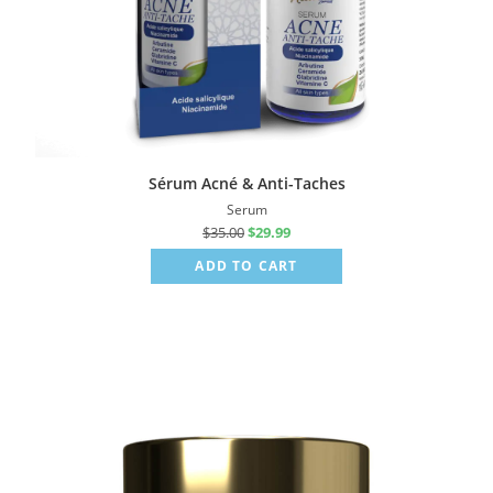
Sérum Acné & Anti-Taches
Serum
$
35.00
$
29.99
ADD TO CART
Sale!