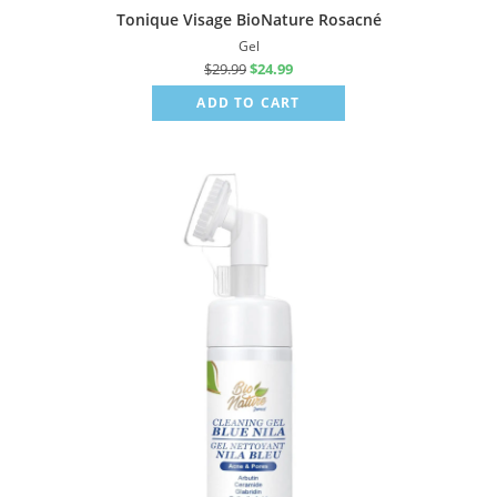
Tonique Visage BioNature Rosacné
Gel
$
29.99
$
24.99
ADD TO CART
Sale!