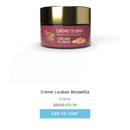
Créme Louban Boswellia
Crème
$
29.99
$
25.99
ADD TO CART