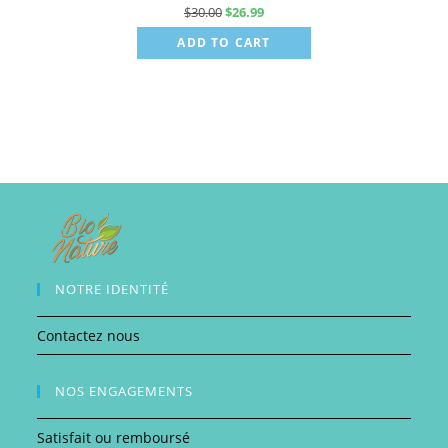
$
30.00
$
26.99
Rated
5.00
out of 5
ADD TO CART
NOTRE IDENTITÉ
Contactez nous
NOS ENGAGEMENTS
Satisfait ou remboursé