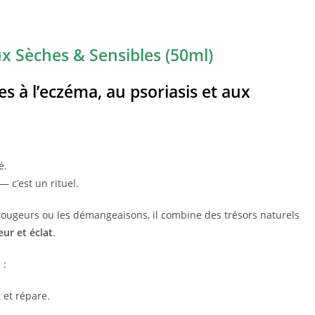
x Sèches & Sensibles (50ml)
es à l’eczéma, au psoriasis et aux
é.
— c’est un rituel.
 rougeurs ou les démangeaisons, il combine des trésors naturels
eur et éclat
.
l
:
t et répare.