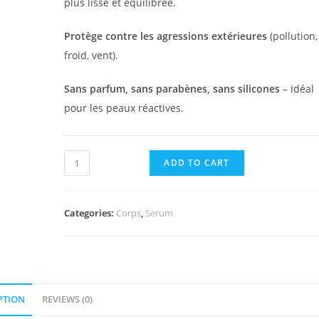
plus lisse et équilibrée.
Protège contre les agressions extérieures
(pollution,
froid, vent).
Sans parfum, sans parabènes, sans silicones
– idéal
pour les peaux réactives.
Sérum
ADD TO CART
Apaisant
quantity
Categories:
Corps
,
Serum
PTION
REVIEWS (0)