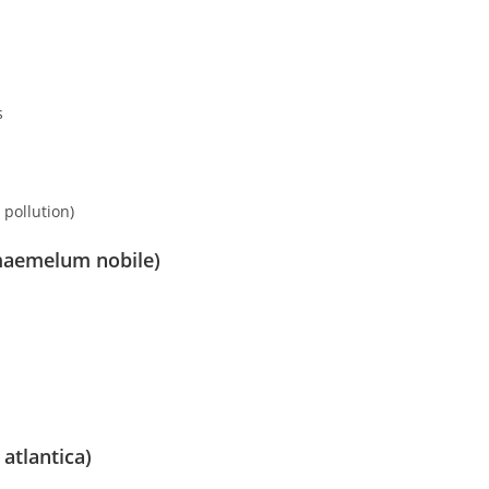
s
 pollution)
amaemelum nobile)
 atlantica)