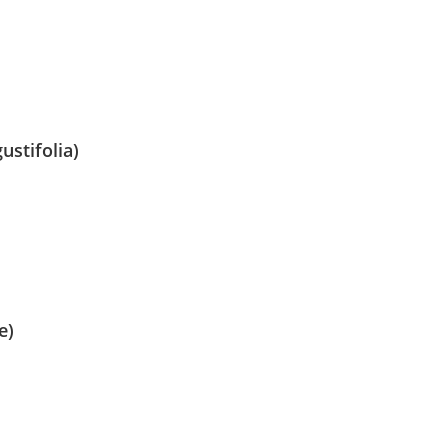
ustifolia)
e)