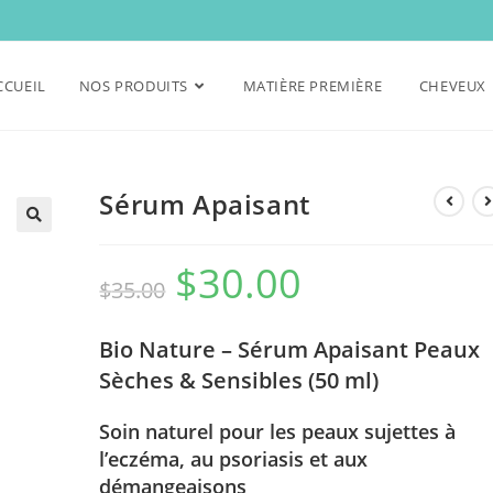
CCUEIL
NOS PRODUITS
MATIÈRE PREMIÈRE
CHEVEUX
Sérum Apaisant
$
30.00
Original
Current
$
35.00
price
price
Bio Nature – Sérum Apaisant Peaux
was:
is:
Sèches & Sensibles (50 ml)
$35.00.
$30.00.
Soin naturel pour les peaux sujettes à
l’eczéma, au psoriasis et aux
démangeaisons